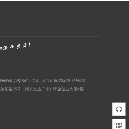
ale@lanyukj.net
, 传真：
0470-8665288 分机807；
尔基路85号（河东发达广场）呼旅创业大厦4层