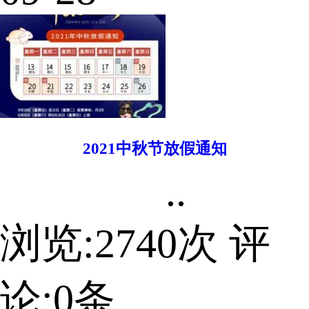
2021中秋节放假通知
..
浏览:
2740
次 评
论:
0
条