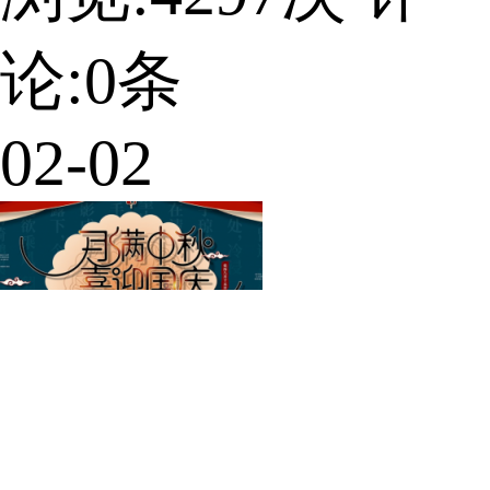
论:
0
条
02-02
2020年国庆节、中..
亲爱的各位