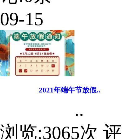
09-15
2021年端午节放假..
..
浏览:
3065
次 评