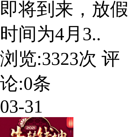
即将到来，放假
时间为4月3..
浏览:
3323
次 评
论:
0
条
03-31