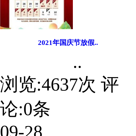
2021年国庆节放假..
..
浏览:
4637
次 评
论:
0
条
09-28