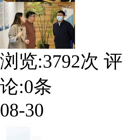
浏览:
3792
次 评
论:
0
条
08-30