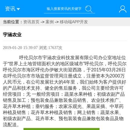
资讯
当前位置：
资讯首页
->
案例
->
移动端APP开发
您好！欢迎来到呼伦贝尔蓝域信息科技有限公司
宇涵农业
2019-01-20 15:39:07
浏览:17637次
呼伦贝尔市宇涵农业科技发展有限公司办公室地址位
于“世界上土地管辖面积大的地区级城市”呼伦贝尔，呼伦贝尔
呼伦贝尔市海区呼伦办伊敏大街迎西路，于2015年03月26日
在呼伦贝尔市市场监督管理局注册成立，注册资本为2000万
人民币元，在公司发展壮大的4年里，我们始终为客户提供好
的产品和技术支持、健全的售后服务，我公司主要经营许可
经营项目：无 一般经营项目：蔬菜水果种植；初级农副产品
销售及加工；预包装食品兼散装食品销售、农业技术推广、
花卉草木种植；垂钓服务；农家乐观光、果蔬采摘、中草药
种植及销售；花卉草木种植及销售；网上销售：蔬菜水果、
初级农副产品、花卉草木、预包装装食品兼散包装食品及物
流配送。