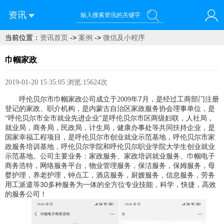
资讯
当前位置：
资讯首页
->
案例
->
微信及小程序
您好！欢迎来到呼伦贝尔蓝域信息科技有限公司
巾帼家政
2019-01-20 15:35:05
浏览:15624次
7
呼伦贝尔市巾帼家政公司成立于
2009
年
月，是经过工商部门注册
登记的家政、职介机构，是内蒙古自治区家政服务协会理事单位，是
“呼伦贝尔市全市就业先进企业”是呼伦贝尔市区两级妇联，人社局，
就业局，商务局，民政局，计生局，健康办事处等共同扶持企业，是
国家幸福工程项目，是呼伦贝尔市创业就业示范基地，呼伦贝尔市家
政服务培训基地，呼伦贝尔学院和呼伦贝尔职业学院大学生创业就业
示范基地。公司主要业务：家政服务、家政培训就业服务、巾帼电子
商务浩特，网络服务平台，物业管理服务，保洁服务，保姆服务，母
婴护理，养老护理，钟点工，酒店服务，厨嫂服务，信息服务，劳务
30
用工派遣等
多种服务为一体的全方位专业技能，科学，快捷，高效
的服务公司！